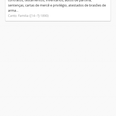
contratos, testamentos, inventários, autos de partilha,
sentenças, cartas de mercê e privilégio, atestados de brasões de
arma...
Canto. Família ([14--?]-1890)