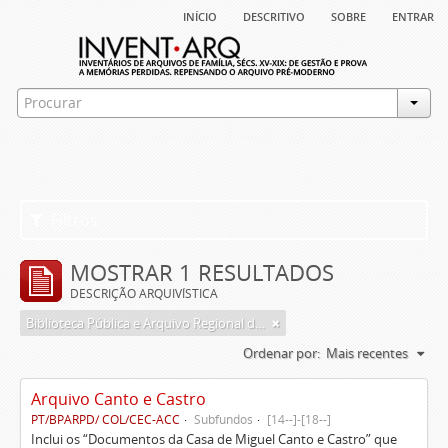
início
descritivo
sobre
entrar
Filtros
MOSTRAR 1 RESULTADOS
DESCRIÇÃO ARQUIVÍSTICA
Biblioteca Pública e Arquivo Regional de Ponta Delgada
Ordenar por:
Mais recentes
Arquivo Canto e Castro
PT/BPARPD/ COL/CEC-ACC
Subfundos
[14--]-[18--]
Inclui os “Documentos da Casa de Miguel Canto e Castro” que