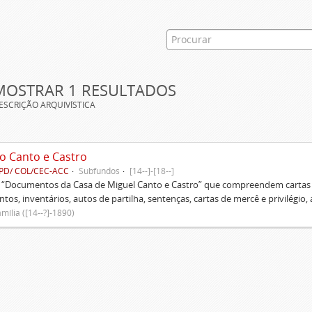
MOSTRAR 1 RESULTADOS
ESCRIÇÃO ARQUIVÍSTICA
o Canto e Castro
PD/ COL/CEC-ACC
Subfundos
[14--]-[18--]
s “Documentos da Casa de Miguel Canto e Castro” que compreendem cartas d
tos, inventários, autos de partilha, sentenças, cartas de mercê e privilégio,
mília ([14--?]-1890)