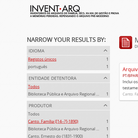
NARROW YOUR RESULTS BY:
D
idioma
Registos únicos
1
português
1
Arquiv
PT/BPAR
entidade detentora
Inclui o
Todos
testamen
Biblioteca Pública e Arquivo Regional de Ponta Delgada
1
Canto. Fa
produtor
Todos
Canto. Família ([14--?]-1890)
1
Biblioteca Pública e Arquivo Regional de Ponta Delgada (1841- )
1
Canto, Ernesto do (1831-1900)
1