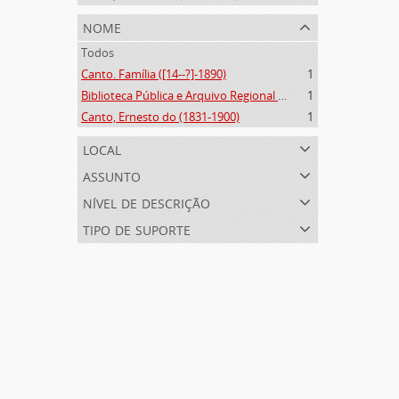
nome
Todos
Canto. Família ([14--?]-1890)
1
Biblioteca Pública e Arquivo Regional de Ponta Delgada (1841- )
1
Canto, Ernesto do (1831-1900)
1
local
assunto
nível de descrição
tipo de suporte