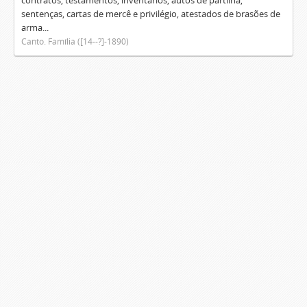
contratos, testamentos, inventários, autos de partilha,
sentenças, cartas de mercê e privilégio, atestados de brasões de
arma...
Canto. Família ([14--?]-1890)