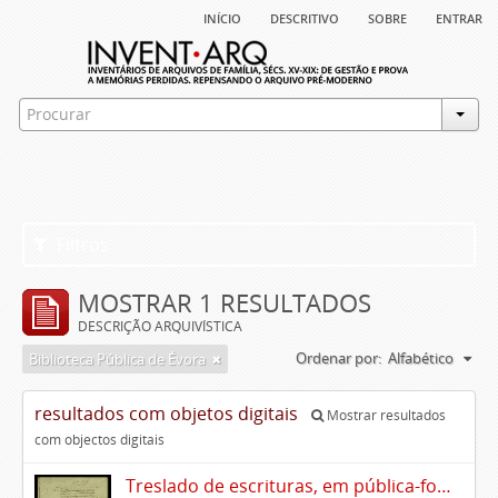
início
descritivo
sobre
entrar
Filtros
MOSTRAR 1 RESULTADOS
DESCRIÇÃO ARQUIVÍSTICA
Ordenar por:
Alfabético
Biblioteca Pública de Évora
resultados com objetos digitais
Mostrar resultados
com objectos digitais
Treslado de escrituras, em pública-forma, de Rui Teles de Meneses