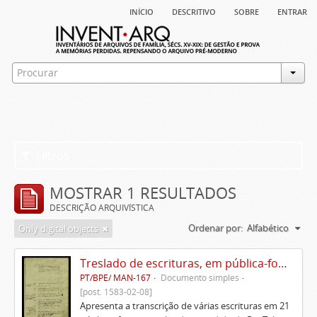
início
descritivo
sobre
entrar
Filtros
MOSTRAR 1 RESULTADOS
DESCRIÇÃO ARQUIVÍSTICA
Ordenar por:
Alfabético
Only digital objects
Treslado de escrituras, em pública-forma, de Rui Teles de Meneses
PT/BPE/ MAN-167
Documento simples
[post. 1583-02-08]
Apresenta a transcrição de várias escrituras em 21