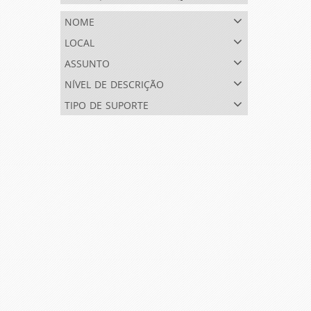
nome
local
assunto
nível de descrição
tipo de suporte