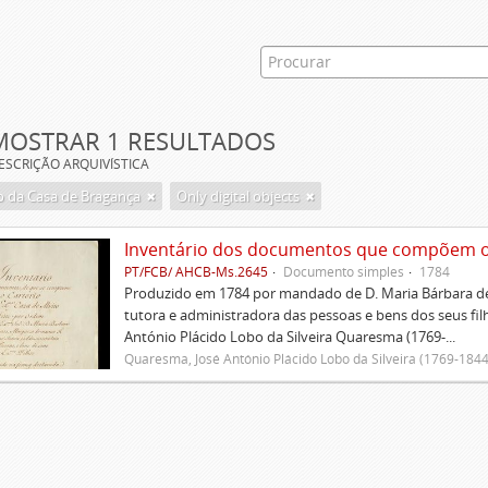
MOSTRAR 1 RESULTADOS
ESCRIÇÃO ARQUIVÍSTICA
 da Casa de Bragança
Only digital objects
Inventário dos documentos que compõem o c
PT/FCB/ AHCB-Ms.2645
Documento simples
1784
Produzido em 1784 por mandado de D. Maria Bárbara de
tutora e administradora das pessoas e bens dos seus fi
António Plácido Lobo da Silveira Quaresma (1769-...
Quaresma, José António Plácido Lobo da Silveira (1769-1844