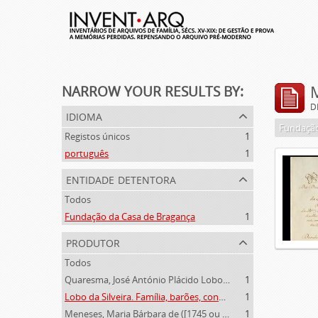
NARROW YOUR RESULTS BY:
D
idioma
Fundação
Registos únicos
1
português
1
entidade detentora
Todos
Fundação da Casa de Bragança
1
produtor
Todos
Quaresma, José António Plácido Lobo da Silveira (1769-1844)
1
Lobo da Silveira. Família, barões, condes e marqueses de Alvito (1475-1910)
1
Meneses, Maria Bárbara de ([1745 ou 1751]-[post. 1784])
1