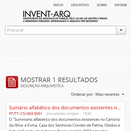
início
descritivo
sobre
entrar
Filtros
MOSTRAR 1 RESULTADOS
DESCRIÇÃO ARQUIVÍSTICA
Ordenar por:
Mais recentes
Sumário alfabético dos documentos existentes no Cartório da Ilustríssima e Excelentíssima Casa dos senhores condes de Palma, Óbidos e Sabugal
PT/TT/ CSI-003-0001
Documento simples
1836
O "Summario alfabetico dos documentos existentes no Cartorio
da Illma. e Exma. Casa dos Senhores Condes de Palma, Obidos e