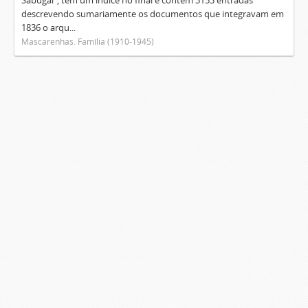
Sabugal", tem um índice no final e contém 3153 entradas
descrevendo sumariamente os documentos que integravam em
1836 o arqu...
Mascarenhas. Família (1910-1945)