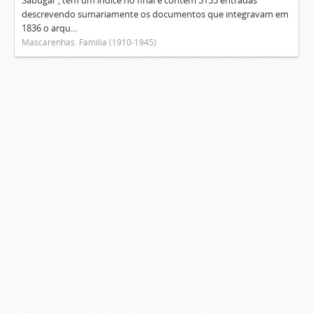
Sabugal", tem um índice no final e contém 3153 entradas
descrevendo sumariamente os documentos que integravam em
1836 o arqu...
Mascarenhas. Família (1910-1945)