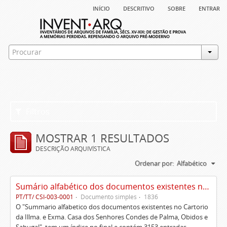
início
descritivo
sobre
entrar
Filtros
MOSTRAR 1 RESULTADOS
DESCRIÇÃO ARQUIVÍSTICA
Ordenar por:
Alfabético
Sumário alfabético dos documentos existentes no Cartório da Ilustríssima e Excelentíssima Casa dos senhores condes de Palma, Óbidos e Sabugal
PT/TT/ CSI-003-0001
Documento simples
1836
O "Summario alfabetico dos documentos existentes no Cartorio
da Illma. e Exma. Casa dos Senhores Condes de Palma, Obidos e