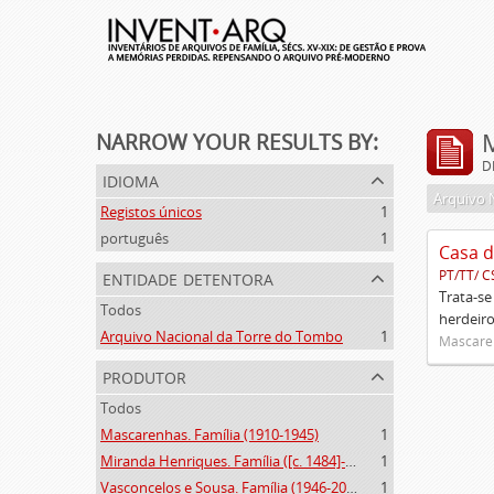
NARROW YOUR RESULTS BY:
D
idioma
Arquivo 
Registos únicos
1
português
1
Casa d
entidade detentora
PT/TT/ C
Trata-se
Todos
herdeiro
Arquivo Nacional da Torre do Tombo
1
Mascaren
produtor
Todos
Mascarenhas. Família (1910-1945)
1
Miranda Henriques. Família ([c. 1484]-[c.1745])
1
Vasconcelos e Sousa. Família (1946-2006)
1