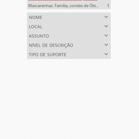
Mascarenhas. Família, condes de Óbidos, Palma e Sabugal (1669-1910)
1
nome
local
assunto
nível de descrição
tipo de suporte