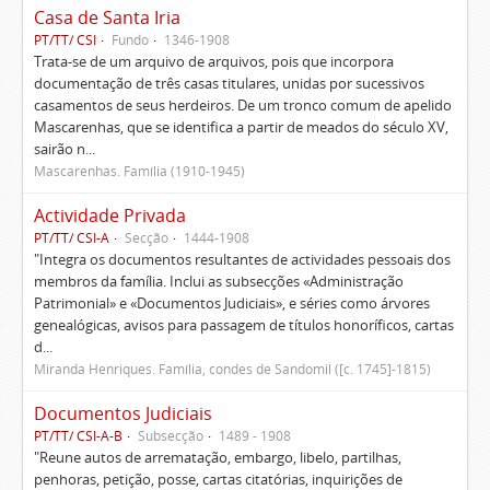
Casa de Santa Iria
PT/TT/ CSI
Fundo
1346-1908
Trata-se de um arquivo de arquivos, pois que incorpora
documentação de três casas titulares, unidas por sucessivos
casamentos de seus herdeiros. De um tronco comum de apelido
Mascarenhas, que se identifica a partir de meados do século XV,
sairão n...
Mascarenhas. Família (1910-1945)
Actividade Privada
PT/TT/ CSI-A
Secção
1444-1908
"Integra os documentos resultantes de actividades pessoais dos
membros da família. Inclui as subsecções «Administração
Patrimonial» e «Documentos Judiciais», e séries como árvores
genealógicas, avisos para passagem de títulos honoríficos, cartas
d...
Miranda Henriques. Família, condes de Sandomil ([c. 1745]-1815)
Documentos Judiciais
PT/TT/ CSI-A-B
Subsecção
1489 - 1908
"Reune autos de arrematação, embargo, libelo, partilhas,
penhoras, petição, posse, cartas citatórias, inquirições de