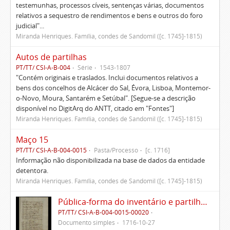
testemunhas, processos cíveis, sentenças várias, documentos
relativos a sequestro de rendimentos e bens e outros do foro
judicial"...
Miranda Henriques. Família, condes de Sandomil ([c. 1745]-1815)
Autos de partilhas
PT/TT/ CSI-A-B-004
Série
1543-1807
"Contém originais e traslados. Inclui documentos relativos a
bens dos concelhos de Alcácer do Sal, Évora, Lisboa, Montemor-
o-Novo, Moura, Santarém e Setúbal". [Segue-se a descrição
disponível no DigitArq do ANTT, citado em "Fontes"]
Miranda Henriques. Família, condes de Sandomil ([c. 1745]-1815)
Maço 15
PT/TT/ CSI-A-B-004-0015
Pasta/Processo
[c. 1716]
Informação não disponibilizada na base de dados da entidade
detentora.
Miranda Henriques. Família, condes de Sandomil ([c. 1745]-1815)
Pública-forma do inventário e partilhas dos bens de Vasco Queimado
PT/TT/ CSI-A-B-004-0015-00020
Documento simples
1716-10-27