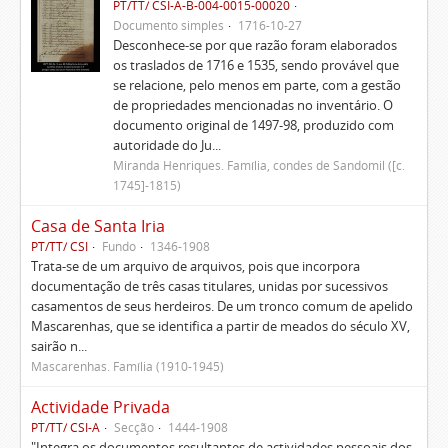
PT/TT/ CSI-A-B-004-0015-00020
Documento simples
1716-10-27
Desconhece-se por que razão foram elaborados
os traslados de 1716 e 1535, sendo provável que
se relacione, pelo menos em parte, com a gestão
de propriedades mencionadas no inventário. O
documento original de 1497-98, produzido com
autoridade do Ju...
Miranda Henriques. Família, condes de Sandomil ([c.
1745]-1815)
Casa de Santa Iria
PT/TT/ CSI
Fundo
1346-1908
Trata-se de um arquivo de arquivos, pois que incorpora
documentação de três casas titulares, unidas por sucessivos
casamentos de seus herdeiros. De um tronco comum de apelido
Mascarenhas, que se identifica a partir de meados do século XV,
sairão n...
Mascarenhas. Família (1910-1945)
Actividade Privada
PT/TT/ CSI-A
Secção
1444-1908
"Integra os documentos resultantes de actividades pessoais dos