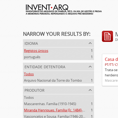
NARROW YOUR RESULTS BY:
D
idioma
Registos únicos
1
português
1
Casa d
PT/TT/ C
entidade detentora
Trata-se
Todos
herdeiro
Arquivo Nacional da Torre do Tombo
1
Mascaren
produtor
Todos
Mascarenhas. Família (1910-1945)
1
Miranda Henriques. Família ([c. 1484]-[c.1745])
1
Vasconcelos e Sousa. Família (1946-2006)
1