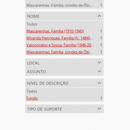
Mascarenhas. Família, condes de Óbidos, Palma e Sabugal (1669-1910)
1
nome
Todos
Mascarenhas. Família (1910-1945)
1
Miranda Henriques. Família ([c. 1484]-[c.1745])
1
Vasconcelos e Sousa. Família (1946-2006)
1
Mascarenhas. Família, condes de Óbidos, Palma e Sabugal (1669-1910)
1
local
assunto
nível de descrição
Todos
Fundo
1
tipo de suporte