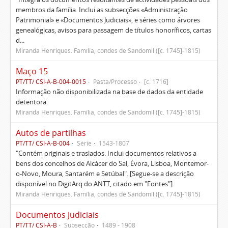
membros da família. Inclui as subsecções «Administração
Patrimonial» e «Documentos Judiciais», e séries como árvores
genealógicas, avisos para passagem de títulos honoríficos, cartas
d...
Miranda Henriques. Família, condes de Sandomil ([c. 1745]-1815)
Maço 15
PT/TT/ CSI-A-B-004-0015
Pasta/Processo
[c. 1716]
Informação não disponibilizada na base de dados da entidade
detentora.
Miranda Henriques. Família, condes de Sandomil ([c. 1745]-1815)
Autos de partilhas
PT/TT/ CSI-A-B-004
Série
1543-1807
"Contém originais e traslados. Inclui documentos relativos a
bens dos concelhos de Alcácer do Sal, Évora, Lisboa, Montemor-
o-Novo, Moura, Santarém e Setúbal". [Segue-se a descrição
disponível no DigitArq do ANTT, citado em "Fontes"]
Miranda Henriques. Família, condes de Sandomil ([c. 1745]-1815)
Documentos Judiciais
PT/TT/ CSI-A-B
Subsecção
1489 - 1908