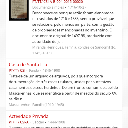
PT/TT/ CSI-A-B-004-0015-00020
Documento simples
1716-10-27
Desconhece-se por que razão foram elaborados
os traslados de 1716 e 1535, sendo provável que
se relacione, pelo menos em parte, com a gestão
de propriedades mencionadas no inventário. O
documento original de 1497-98, produzido com
autoridade do Ju...
Miranda Henriques. Família, condes de Sandomil ([c.
1745]-1815)
Casa de Santa Iria
PT/TT/ CSI
Fundo
1346-1908
Trata-se de um arquivo de arquivos, pois que incorpora
documentação de três casas titulares, unidas por sucessivos
casamentos de seus herdeiros. De um tronco comum de apelido
Mascarenhas, que se identifica a partir de meados do século XV,
sairão n...
Mascarenhas. Família (1910-1945)
Actividade Privada
PT/TT/ CSI-A
Secção
1444-1908
"Integra os documentos resultantes de actividades pessoais dos