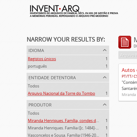
NARROW YOUR RESULTS BY:
D
idioma
Arquivo 
Registos únicos
1
português
1
Autos 
entidade detentora
PT/TT/ C
"Contém 
Todos
Santarém
Arquivo Nacional da Torre do Tombo
1
Miranda 
produtor
Todos
Miranda Henriques. Família, condes de Sandomil ([c. 1745]-1815)
1
Miranda Henriques. Família ([c. 1484]-[c.1745])
1
Vasconcelos e Sousa. Família (1946-2006)
1