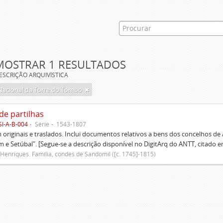
MOSTRAR 1 RESULTADOS
ESCRIÇÃO ARQUIVÍSTICA
Nacional da Torre do Tombo
de partilhas
SI-A-B-004
Série
1543-1807
originais e traslados. Inclui documentos relativos a bens dos concelhos de
 e Setúbal". [Segue-se a descrição disponível no DigitArq do ANTT, citado e
Henriques. Família, condes de Sandomil ([c. 1745]-1815)