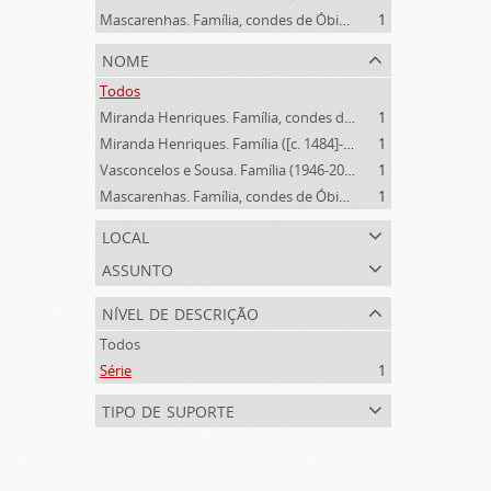
Mascarenhas. Família, condes de Óbidos, Palma e Sabugal (1669-1910)
1
nome
Todos
Miranda Henriques. Família, condes de Sandomil ([c. 1745]-1815)
1
Miranda Henriques. Família ([c. 1484]-[c.1745])
1
Vasconcelos e Sousa. Família (1946-2006)
1
Mascarenhas. Família, condes de Óbidos, Palma e Sabugal (1669-1910)
1
local
assunto
nível de descrição
Todos
Série
1
tipo de suporte