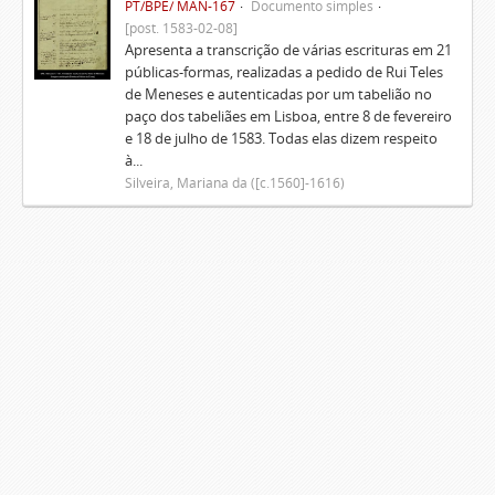
PT/BPE/ MAN-167
Documento simples
[post. 1583-02-08]
Apresenta a transcrição de várias escrituras em 21
públicas-formas, realizadas a pedido de Rui Teles
de Meneses e autenticadas por um tabelião no
paço dos tabeliães em Lisboa, entre 8 de fevereiro
e 18 de julho de 1583. Todas elas dizem respeito
à...
Silveira, Mariana da ([c.1560]-1616)