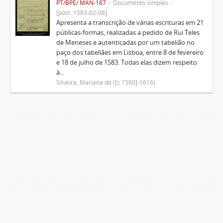
PT/BPE/ MAN-167
Documento simples
[post. 1583-02-08]
Apresenta a transcrição de várias escrituras em 21
públicas-formas, realizadas a pedido de Rui Teles
de Meneses e autenticadas por um tabelião no
paço dos tabeliães em Lisboa, entre 8 de fevereiro
e 18 de julho de 1583. Todas elas dizem respeito
à...
Silveira, Mariana da ([c.1560]-1616)