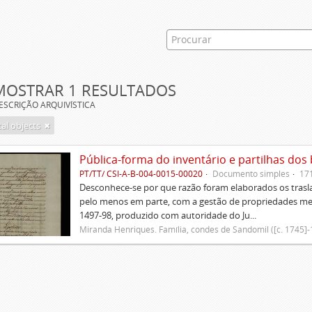
MOSTRAR 1 RESULTADOS
ESCRIÇÃO ARQUIVÍSTICA
tal objects
Pública-forma do inventário e partilhas do
PT/TT/ CSI-A-B-004-0015-00020
Documento simples
17
Desconhece-se por que razão foram elaborados os trasla
pelo menos em parte, com a gestão de propriedades me
1497-98, produzido com autoridade do Ju...
Miranda Henriques. Família, condes de Sandomil ([c. 1745]