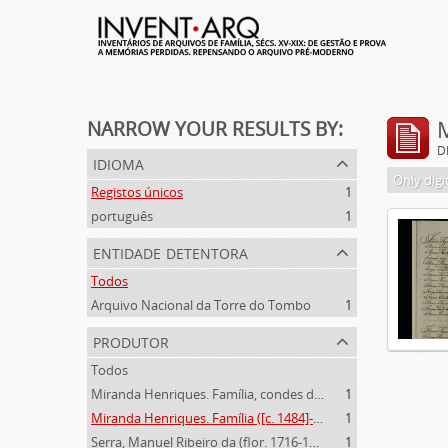
NARROW YOUR RESULTS BY:
D
idioma
Only digi
Registos únicos
1
português
1
entidade detentora
Todos
Arquivo Nacional da Torre do Tombo
1
produtor
Todos
Miranda Henriques. Família, condes de Sandomil ([c. 1745]-1815)
1
Miranda Henriques. Família ([c. 1484]-[c.1745])
1
Serra, Manuel Ribeiro da (flor. 1716-1726)
1