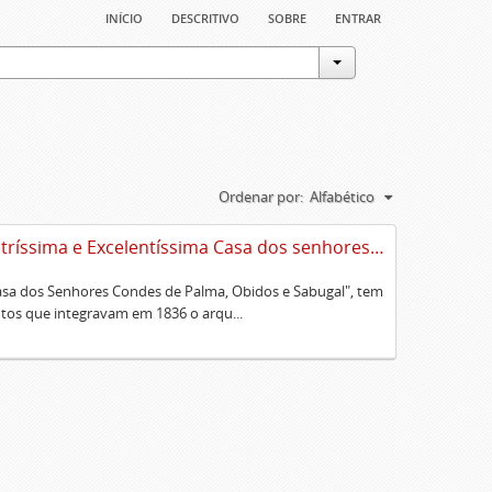
início
descritivo
sobre
entrar
Ordenar por:
Alfabético
Sumário alfabético dos documentos existentes no Cartório da Ilustríssima e Excelentíssima Casa dos senhores condes de Palma, Óbidos e Sabugal
Casa dos Senhores Condes de Palma, Obidos e Sabugal", tem
os que integravam em 1836 o arqu...