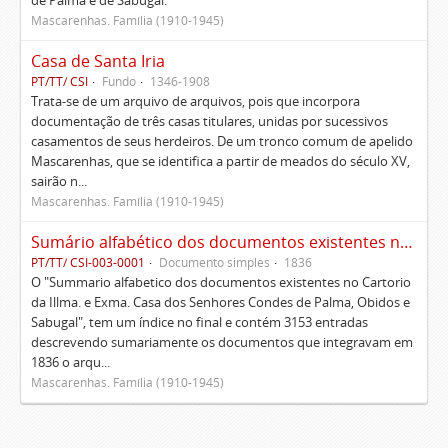
de Palma e de Sabugal.
Mascarenhas. Família (1910-1945)
Casa de Santa Iria
PT/TT/ CSI
Fundo
1346-1908
Trata-se de um arquivo de arquivos, pois que incorpora
documentação de três casas titulares, unidas por sucessivos
casamentos de seus herdeiros. De um tronco comum de apelido
Mascarenhas, que se identifica a partir de meados do século XV,
sairão n...
Mascarenhas. Família (1910-1945)
Sumário alfabético dos documentos existentes no Cartório da Ilustríssima e Excelentíssima Casa dos senhores condes de Palma, Óbidos e Sabugal
PT/TT/ CSI-003-0001
Documento simples
1836
O "Summario alfabetico dos documentos existentes no Cartorio
da Illma. e Exma. Casa dos Senhores Condes de Palma, Obidos e
Sabugal", tem um índice no final e contém 3153 entradas
descrevendo sumariamente os documentos que integravam em
1836 o arqu...
Mascarenhas. Família (1910-1945)