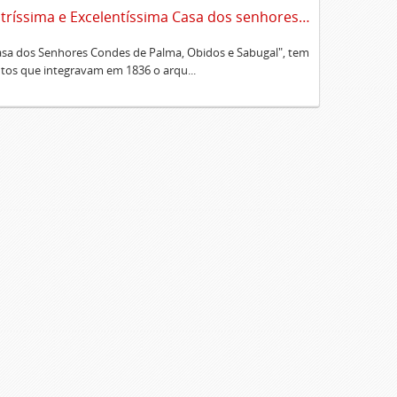
Sumário alfabético dos documentos existentes no Cartório da Ilustríssima e Excelentíssima Casa dos senhores condes de Palma, Óbidos e Sabugal
Casa dos Senhores Condes de Palma, Obidos e Sabugal", tem
os que integravam em 1836 o arqu...