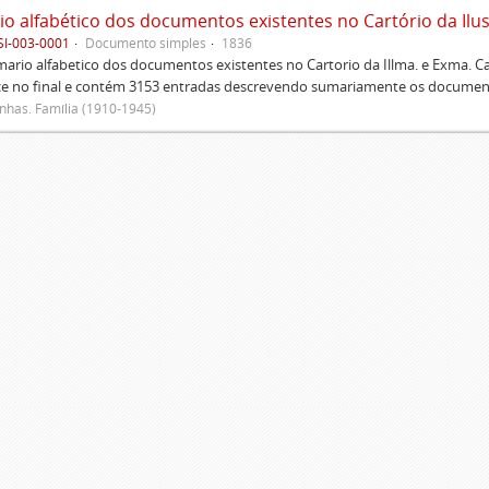
SI-003-0001
Documento simples
1836
rio alfabetico dos documentos existentes no Cartorio da Illma. e Exma. 
ce no final e contém 3153 entradas descrevendo sumariamente os document
has. Família (1910-1945)