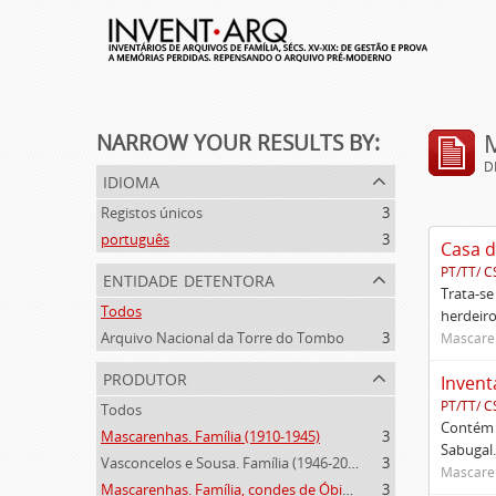
NARROW YOUR RESULTS BY:
D
idioma
Registos únicos
3
português
3
Casa d
PT/TT/ C
entidade detentora
Trata-se
Todos
herdeiro
Arquivo Nacional da Torre do Tombo
3
Mascaren
produtor
Invent
PT/TT/ C
Todos
Contém 
Mascarenhas. Família (1910-1945)
3
Sabugal.
Vasconcelos e Sousa. Família (1946-2006)
3
Mascaren
Mascarenhas. Família, condes de Óbidos, Palma e Sabugal (1669-1910)
3