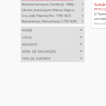
Miranda Henriques. Família ([c. 1484]-[c.1745])
1
PT/TT/ C
Câmara, José Joaquim Matoso Gago da (1775-1864)
1
O "Summa
Cruz, João Filipe da (flor. 1798-1827)
1
um índi
Mascarenhas, Manuel Assis (1778-1839)
1
Mascaren
nome
local
assunto
nível de descrição
tipo de suporte