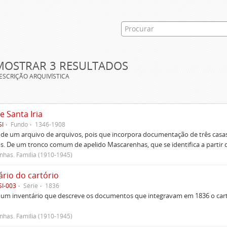
MOSTRAR 3 RESULTADOS
ESCRIÇÃO ARQUIVÍSTICA
e Santa Iria
SI
Fundo
1346-1908
 de um arquivo de arquivos, pois que incorpora documentação de três casas
s. De um tronco comum de apelido Mascarenhas, que se identifica a partir d
has. Família (1910-1945)
ário do cartório
SI-003
Série
1836
um inventário que descreve os documentos que integravam em 1836 o cartó
has. Família (1910-1945)