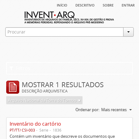
início
descritivo
sobre
entrar
Filtros
MOSTRAR 1 RESULTADOS
DESCRIÇÃO ARQUIVÍSTICA
Arquivo Nacional da Torre do Tombo
Ordenar por:
Mais recentes
Inventário do cartório
PT/TT/ CSI-003
Série
1836
Contém um inventário que descreve os documentos que