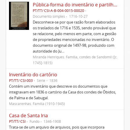
Pública-forma do inventário e partilhas dos bens de Vasco Queimado
PT/TT/ CSI-A-B-004-0015-00020
Documento simples
1716-10-27
Desconhece-se por que razão foram elaborados
os traslados de 1716 e 1535, sendo provável que
se relacione, pelo menos em parte, com a gestão
de propriedades mencionadas no inventário. O
documento original de 1497-98, produzido com
autoridade do Ju...
Miranda Henriques. Família, condes de Sandomil ([c.
1745]-1815)
Inventário do cartório
PT/TT/ CSI-003
Série
1836
Contém um inventário que descreve os documentos que
integravam em 1836 o cartório da Casa dos condes de Óbidos,
de Palma e de Sabugal.
Mascarenhas. Família (1910-1945)
Casa de Santa Iria
PT/TT/ CSI
Fundo
1346-1908
Trata-se de um arquivo de arquivos, pois que incorpora