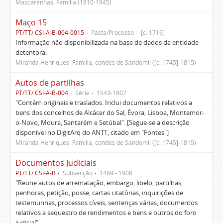
Mascarenhas. Família (1910-1945)
Maço 15
PT/TT/ CSI-A-B-004-0015
Pasta/Processo
[c. 1716]
Informação não disponibilizada na base de dados da entidade
detentora.
Miranda Henriques. Família, condes de Sandomil ([c. 1745]-1815)
Autos de partilhas
PT/TT/ CSI-A-B-004
Série
1543-1807
"Contém originais e traslados. Inclui documentos relativos a
bens dos concelhos de Alcácer do Sal, Évora, Lisboa, Montemor-
o-Novo, Moura, Santarém e Setúbal". [Segue-se a descrição
disponível no DigitArq do ANTT, citado em "Fontes"]
Miranda Henriques. Família, condes de Sandomil ([c. 1745]-1815)
Documentos Judiciais
PT/TT/ CSI-A-B
Subsecção
1489 - 1908
"Reune autos de arrematação, embargo, libelo, partilhas,
penhoras, petição, posse, cartas citatórias, inquirições de
testemunhas, processos cíveis, sentenças várias, documentos
relativos a sequestro de rendimentos e bens e outros do foro
judicial"...