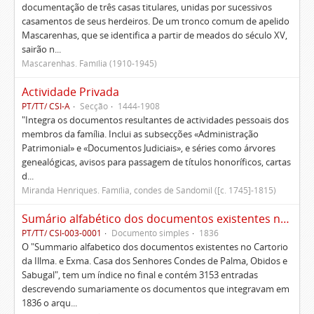
documentação de três casas titulares, unidas por sucessivos
casamentos de seus herdeiros. De um tronco comum de apelido
Mascarenhas, que se identifica a partir de meados do século XV,
sairão n...
Mascarenhas. Família (1910-1945)
Actividade Privada
PT/TT/ CSI-A
Secção
1444-1908
"Integra os documentos resultantes de actividades pessoais dos
membros da família. Inclui as subsecções «Administração
Patrimonial» e «Documentos Judiciais», e séries como árvores
genealógicas, avisos para passagem de títulos honoríficos, cartas
d...
Miranda Henriques. Família, condes de Sandomil ([c. 1745]-1815)
Sumário alfabético dos documentos existentes no Cartório da Ilustríssima e Excelentíssima Casa dos senhores condes de Palma, Óbidos e Sabugal
PT/TT/ CSI-003-0001
Documento simples
1836
O "Summario alfabetico dos documentos existentes no Cartorio
da Illma. e Exma. Casa dos Senhores Condes de Palma, Obidos e
Sabugal", tem um índice no final e contém 3153 entradas
descrevendo sumariamente os documentos que integravam em
1836 o arqu...