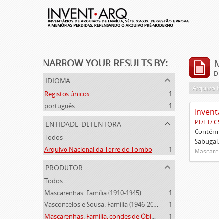
NARROW YOUR RESULTS BY:
D
idioma
Arquivo 
Registos únicos
1
português
1
Invent
entidade detentora
PT/TT/ C
Contém 
Todos
Sabugal.
Arquivo Nacional da Torre do Tombo
1
Mascaren
produtor
Todos
Mascarenhas. Família (1910-1945)
1
Vasconcelos e Sousa. Família (1946-2006)
1
Mascarenhas. Família, condes de Óbidos, Palma e Sabugal (1669-1910)
1