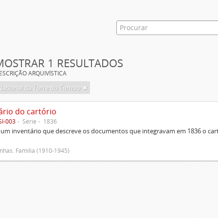
MOSTRAR 1 RESULTADOS
ESCRIÇÃO ARQUIVÍSTICA
Nacional da Torre do Tombo
ário do cartório
SI-003
Série
1836
um inventário que descreve os documentos que integravam em 1836 o cartó
has. Família (1910-1945)