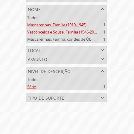
nome
Todos
Mascarenhas. Família (1910-1945)
1
Vasconcelos e Sousa. Família (1946-2006)
1
Mascarenhas. Família, condes de Óbidos, Palma e Sabugal (1669-1910)
1
local
assunto
nível de descrição
Todos
Série
1
tipo de suporte