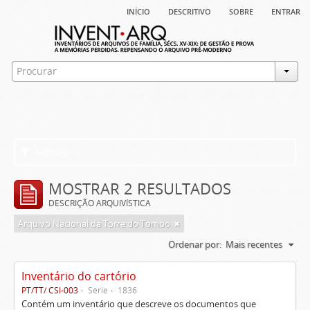
início
descritivo
sobre
entrar
Filtros
MOSTRAR 2 RESULTADOS
DESCRIÇÃO ARQUIVÍSTICA
Arquivo Nacional da Torre do Tombo
Ordenar por:
Mais recentes
Inventário do cartório
PT/TT/ CSI-003
Série
1836
Contém um inventário que descreve os documentos que