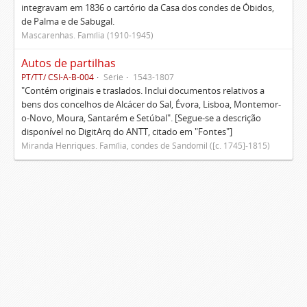
integravam em 1836 o cartório da Casa dos condes de Óbidos,
de Palma e de Sabugal.
Mascarenhas. Família (1910-1945)
Autos de partilhas
PT/TT/ CSI-A-B-004
Série
1543-1807
"Contém originais e traslados. Inclui documentos relativos a
bens dos concelhos de Alcácer do Sal, Évora, Lisboa, Montemor-
o-Novo, Moura, Santarém e Setúbal". [Segue-se a descrição
disponível no DigitArq do ANTT, citado em "Fontes"]
Miranda Henriques. Família, condes de Sandomil ([c. 1745]-1815)