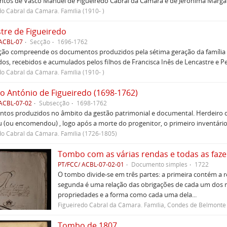
tos de Vasco Manuel de Figueiredo Cabral da Câmara e de Jerónima Margar
do Cabral da Câmara. Família (1910- )
tre de Figueiredo
 ACBL-07
Secção
1696-1762
cção compreende os documentos produzidos pela sétima geração da famíli
os, recebidos e acumulados pelos filhos de Francisca Inês de Lencastre e Ped
do Cabral da Câmara. Família (1910- )
o António de Figueiredo (1698-1762)
 ACBL-07-02
Subsecção
1698-1762
tos produzidos no âmbito da gestão patrimonial e documental. Herdeiro da
 (ou encomendou) , logo após a morte do progenitor, o primeiro inventári
do Cabral da Câmara. Família (1726-1805)
PT/FCC/ ACBL-07-02-01
Documento simples
1722
O tombo divide-se em três partes: a primeira contém a 
segunda é uma relação das obrigações de cada um dos m
propriedades e a forma como cada uma dela...
Figueiredo Cabral da Câmara. Família, Condes de Belmonte
Tombo de 1807