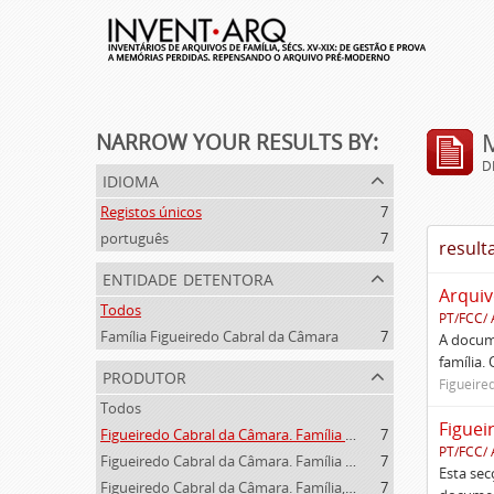
NARROW YOUR RESULTS BY:
D
idioma
Registos únicos
7
português
7
result
entidade detentora
Arquiv
Todos
PT/FCC/
Família Figueiredo Cabral da Câmara
7
A docume
família.
produtor
Figueire
Todos
Figuei
Figueiredo Cabral da Câmara. Família (1910- )
7
PT/FCC/
Figueiredo Cabral da Câmara. Família (1726-1805)
7
Esta se
Figueiredo Cabral da Câmara. Família, Condes de Belmonte (1805-1910)
7