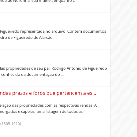
ida de Noronha, sua mulher, enquanto c...
a Figueiredo representada no arquivo. Contém documentos
ro de Figueiredo de Alarcão. ...
s propriedades de seu pai, Rodrigo António de Figueiredo
o conhecido da documentação do ...
Tombo com as várias rendas e todas as fazendas prazos e foros que pertencem a esta casa em que meu pai e senhor Pedro de Figueiredo se achava de posse até seu falecimento.
relação das propriedades com as respectivas rendas. A
orgados e capelas, uma listagem de todas as
 (1805-1910)