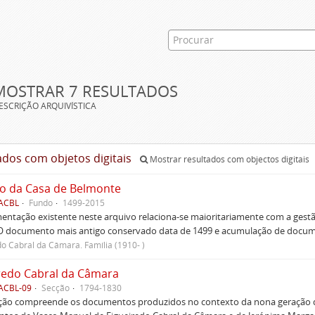
MOSTRAR 7 RESULTADOS
ESCRIÇÃO ARQUIVÍSTICA
ados com objetos digitais
Mostrar resultados com objectos digitais
o da Casa de Belmonte
 ACBL
Fundo
1499-2015
ntação existente neste arquivo relaciona-se maioritariamente com a gest
 O documento mais antigo conservado data de 1499 e acumulação de document
do Cabral da Câmara. Família (1910- )
redo Cabral da Câmara
 ACBL-09
Secção
1794-1830
cção compreende os documentos produzidos no contexto da nona geração da