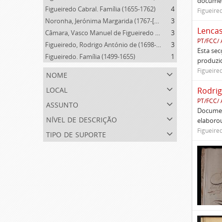
documen
Figueiredo Cabral. Família (1655-1762)
4
Figueire
Noronha, Jerónima Margarida (1767-[c.1852])
3
Lencas
Câmara, Vasco Manuel de Figueiredo Cabral da (1766-1830)
3
PT/FCC/
Figueiredo, Rodrigo António de (1698-1762)
3
Esta se
Figueiredo. Família (1499-1655)
1
produzid
Figueire
nome
local
Rodrig
PT/FCC/
assunto
Documen
nível de descrição
elaborou
Figueire
tipo de suporte