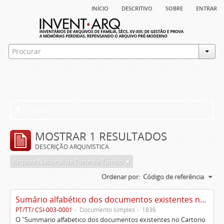
início
descritivo
sobre
entrar
Filtros
MOSTRAR 1 RESULTADOS
DESCRIÇÃO ARQUIVÍSTICA
Arquivo Nacional da Torre do Tombo
Ordenar por:
Código de referência
Sumário alfabético dos documentos existentes no Cartório da Ilustríssima e Excelentíssima Casa dos senhores condes de Palma, Óbidos e Sabugal
PT/TT/ CSI-003-0001
Documento simples
1836
O "Summario alfabetico dos documentos existentes no Cartorio