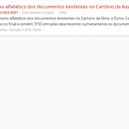
SI-003-0001
Documento simples
1836
rio alfabetico dos documentos existentes no Cartorio da Illma. e Exma. 
ce no final e contém 3153 entradas descrevendo sumariamente os document
has. Família (1910-1945)