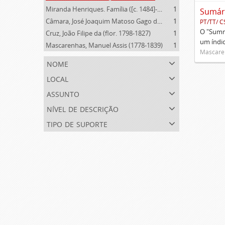
Miranda Henriques. Família ([c. 1484]-[c.1745])
1
Câmara, José Joaquim Matoso Gago da (1775-1864)
1
PT/TT/ C
O "Summa
Cruz, João Filipe da (flor. 1798-1827)
1
um índi
Mascarenhas, Manuel Assis (1778-1839)
1
Mascaren
nome
local
assunto
nível de descrição
tipo de suporte