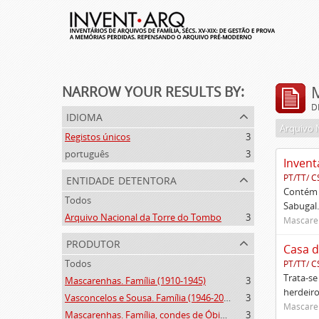
NARROW YOUR RESULTS BY:
D
idioma
Arquivo 
Registos únicos
3
português
3
Invent
entidade detentora
PT/TT/ C
Contém 
Todos
Sabugal.
Arquivo Nacional da Torre do Tombo
3
Mascaren
produtor
Casa d
Todos
PT/TT/ C
Trata-se
Mascarenhas. Família (1910-1945)
3
herdeiro
Vasconcelos e Sousa. Família (1946-2006)
3
Mascaren
Mascarenhas. Família, condes de Óbidos, Palma e Sabugal (1669-1910)
3