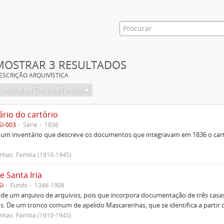
MOSTRAR 3 RESULTADOS
ESCRIÇÃO ARQUIVÍSTICA
Nacional da Torre do Tombo
ário do cartório
SI-003
Série
1836
um inventário que descreve os documentos que integravam em 1836 o cartó
has. Família (1910-1945)
e Santa Iria
SI
Fundo
1346-1908
 de um arquivo de arquivos, pois que incorpora documentação de três casas
s. De um tronco comum de apelido Mascarenhas, que se identifica a partir d
has. Família (1910-1945)