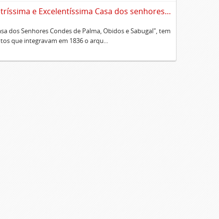
Sumário alfabético dos documentos existentes no Cartório da Ilustríssima e Excelentíssima Casa dos senhores condes de Palma, Óbidos e Sabugal
Casa dos Senhores Condes de Palma, Obidos e Sabugal", tem
os que integravam em 1836 o arqu...