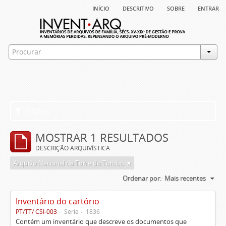
início
descritivo
sobre
entrar
Filtros
MOSTRAR 1 RESULTADOS
DESCRIÇÃO ARQUIVÍSTICA
Arquivo Nacional da Torre do Tombo
Ordenar por:
Mais recentes
Inventário do cartório
PT/TT/ CSI-003
Série
1836
Contém um inventário que descreve os documentos que