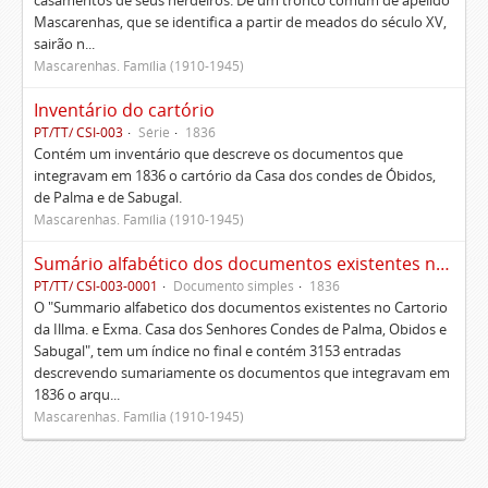
casamentos de seus herdeiros. De um tronco comum de apelido
Mascarenhas, que se identifica a partir de meados do século XV,
sairão n...
Mascarenhas. Família (1910-1945)
Inventário do cartório
PT/TT/ CSI-003
Série
1836
Contém um inventário que descreve os documentos que
integravam em 1836 o cartório da Casa dos condes de Óbidos,
de Palma e de Sabugal.
Mascarenhas. Família (1910-1945)
Sumário alfabético dos documentos existentes no Cartório da Ilustríssima e Excelentíssima Casa dos senhores condes de Palma, Óbidos e Sabugal
PT/TT/ CSI-003-0001
Documento simples
1836
O "Summario alfabetico dos documentos existentes no Cartorio
da Illma. e Exma. Casa dos Senhores Condes de Palma, Obidos e
Sabugal", tem um índice no final e contém 3153 entradas
descrevendo sumariamente os documentos que integravam em
1836 o arqu...
Mascarenhas. Família (1910-1945)