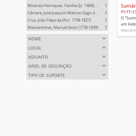
Miranda Henriques. Família ([c. 1484]-[c.1745])
1
PT/TT/ C
Câmara, José Joaquim Matoso Gago da (1775-1864)
1
O "Summa
Cruz, João Filipe da (flor. 1798-1827)
1
um índi
Mascarenhas, Manuel Assis (1778-1839)
1
Mascaren
nome
local
assunto
nível de descrição
tipo de suporte