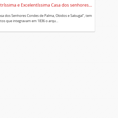
Sumário alfabético dos documentos existentes no Cartório da Ilustríssima e Excelentíssima Casa dos senhores condes de Palma, Óbidos e Sabugal
Casa dos Senhores Condes de Palma, Obidos e Sabugal", tem
os que integravam em 1836 o arqu...