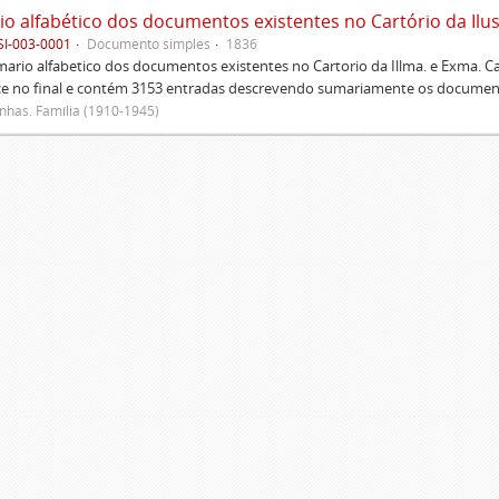
SI-003-0001
Documento simples
1836
rio alfabetico dos documentos existentes no Cartorio da Illma. e Exma. 
ce no final e contém 3153 entradas descrevendo sumariamente os document
has. Família (1910-1945)