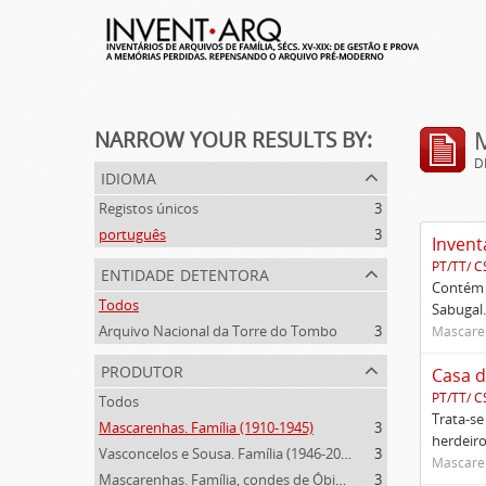
NARROW YOUR RESULTS BY:
D
idioma
Registos únicos
3
português
3
Invent
PT/TT/ C
entidade detentora
Contém 
Todos
Sabugal.
Arquivo Nacional da Torre do Tombo
3
Mascaren
produtor
Casa d
PT/TT/ C
Todos
Trata-se
Mascarenhas. Família (1910-1945)
3
herdeiro
Vasconcelos e Sousa. Família (1946-2006)
3
Mascaren
Mascarenhas. Família, condes de Óbidos, Palma e Sabugal (1669-1910)
3