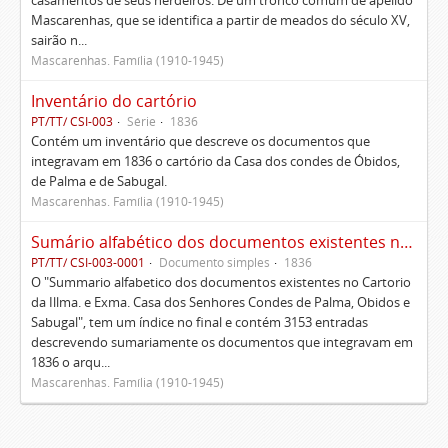
casamentos de seus herdeiros. De um tronco comum de apelido
Mascarenhas, que se identifica a partir de meados do século XV,
sairão n...
Mascarenhas. Família (1910-1945)
Inventário do cartório
PT/TT/ CSI-003
Série
1836
Contém um inventário que descreve os documentos que
integravam em 1836 o cartório da Casa dos condes de Óbidos,
de Palma e de Sabugal.
Mascarenhas. Família (1910-1945)
Sumário alfabético dos documentos existentes no Cartório da Ilustríssima e Excelentíssima Casa dos senhores condes de Palma, Óbidos e Sabugal
PT/TT/ CSI-003-0001
Documento simples
1836
O "Summario alfabetico dos documentos existentes no Cartorio
da Illma. e Exma. Casa dos Senhores Condes de Palma, Obidos e
Sabugal", tem um índice no final e contém 3153 entradas
descrevendo sumariamente os documentos que integravam em
1836 o arqu...
Mascarenhas. Família (1910-1945)