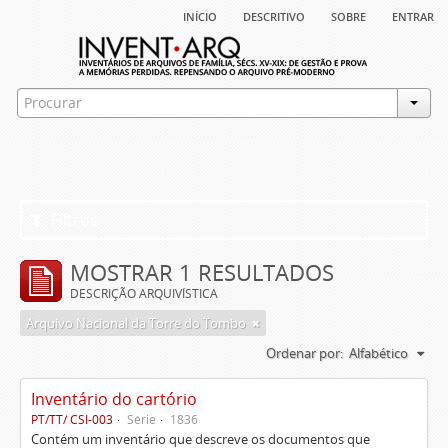
início
descritivo
sobre
entrar
Filtros
MOSTRAR 1 RESULTADOS
DESCRIÇÃO ARQUIVÍSTICA
Arquivo Nacional da Torre do Tombo
Ordenar por:
Alfabético
Inventário do cartório
PT/TT/ CSI-003
Série
1836
Contém um inventário que descreve os documentos que