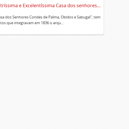
Sumário alfabético dos documentos existentes no Cartório da Ilustríssima e Excelentíssima Casa dos senhores condes de Palma, Óbidos e Sabugal
Casa dos Senhores Condes de Palma, Obidos e Sabugal", tem
os que integravam em 1836 o arqu...