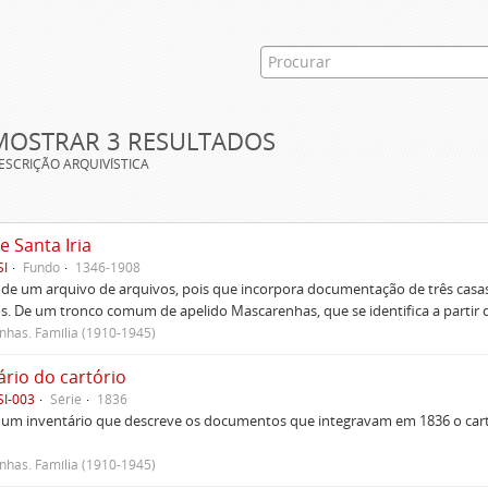
MOSTRAR 3 RESULTADOS
ESCRIÇÃO ARQUIVÍSTICA
e Santa Iria
SI
Fundo
1346-1908
 de um arquivo de arquivos, pois que incorpora documentação de três casas
s. De um tronco comum de apelido Mascarenhas, que se identifica a partir d
has. Família (1910-1945)
ário do cartório
SI-003
Série
1836
um inventário que descreve os documentos que integravam em 1836 o cartó
has. Família (1910-1945)