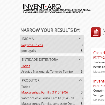
NARROW YOUR RESULTS BY:
D
idioma
Registos únicos
3
português
3
Casa d
PT/TT/ C
entidade detentora
Trata-se
Todos
herdeiro
Arquivo Nacional da Torre do Tombo
3
Mascaren
produtor
Invent
PT/TT/ C
Todos
Contém 
Mascarenhas. Família (1910-1945)
3
Sabugal.
Vasconcelos e Sousa. Família (1946-2006)
3
Mascaren
Mascarenhas. Família, condes de Óbidos, Palma e Sabugal (1669-1910)
3