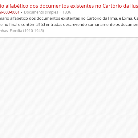
SI-003-0001
Documento simples
1836
rio alfabetico dos documentos existentes no Cartorio da Illma. e Exma. 
ce no final e contém 3153 entradas descrevendo sumariamente os document
has. Família (1910-1945)