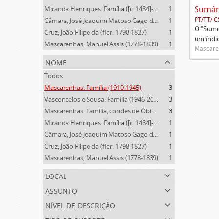
Miranda Henriques. Família ([c. 1484]-[c.1745])
1
PT/TT/ C
Câmara, José Joaquim Matoso Gago da (1775-1864)
1
O "Summa
Cruz, João Filipe da (flor. 1798-1827)
1
um índi
Mascarenhas, Manuel Assis (1778-1839)
1
Mascaren
nome
Todos
Mascarenhas. Família (1910-1945)
3
Vasconcelos e Sousa. Família (1946-2006)
3
Mascarenhas. Família, condes de Óbidos, Palma e Sabugal (1669-1910)
3
Miranda Henriques. Família ([c. 1484]-[c.1745])
1
Câmara, José Joaquim Matoso Gago da (1775-1864)
1
Cruz, João Filipe da (flor. 1798-1827)
1
Mascarenhas, Manuel Assis (1778-1839)
1
local
assunto
nível de descrição