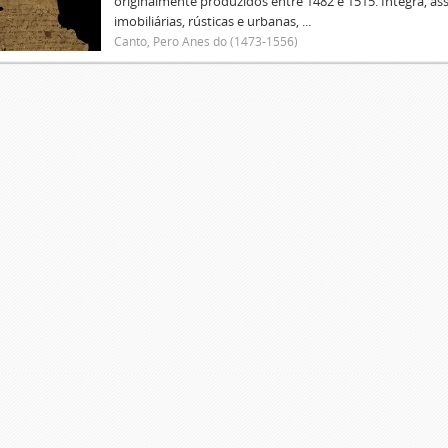
originalmente produzidos entre 1482 e 1515. Integra, as
imobiliárias, rústicas e urbanas, ...
Canto, Pero Anes do (1473-1556)