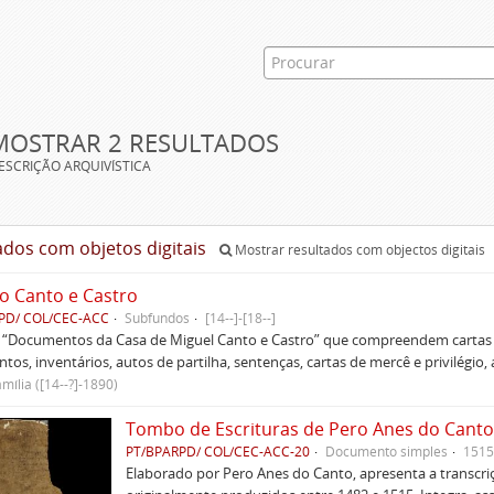
MOSTRAR 2 RESULTADOS
ESCRIÇÃO ARQUIVÍSTICA
ados com objetos digitais
Mostrar resultados com objectos digitais
o Canto e Castro
PD/ COL/CEC-ACC
Subfundos
[14--]-[18--]
s “Documentos da Casa de Miguel Canto e Castro” que compreendem cartas d
tos, inventários, autos de partilha, sentenças, cartas de mercê e privilégio,
mília ([14--?]-1890)
Tombo de Escrituras de Pero Anes do Canto
PT/BPARPD/ COL/CEC-ACC-20
Documento simples
1515
Elaborado por Pero Anes do Canto, apresenta a transcriçã