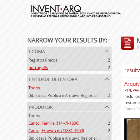
NARROW YOUR RESULTS BY:
D
idioma
Registos únicos
2
português
2
result
entidade detentora
Arquiv
Todos
PT/BPAR
Biblioteca Pública e Arquivo Regional de Ponta Delgada
2
Inclui o
testamen
produtor
Canto. Fa
Todos
Canto. Família ([14--?]-1890)
2
Canto, Ernesto do (1831-1900)
2
Biblioteca Pública e Arquivo Regional de Ponta Delgada (1841- )
1