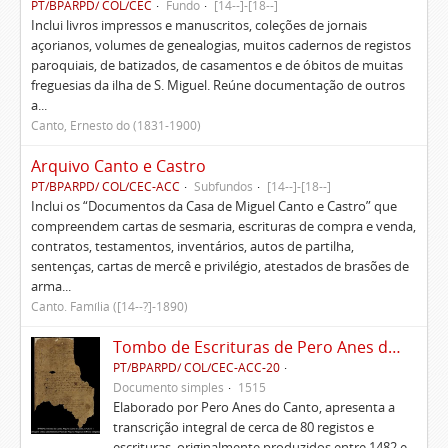
PT/BPARPD/ COL/CEC
Fundo
[14--]-[18--]
Inclui livros impressos e manuscritos, coleções de jornais
açorianos, volumes de genealogias, muitos cadernos de registos
paroquiais, de batizados, de casamentos e de óbitos de muitas
freguesias da ilha de S. Miguel. Reúne documentação de outros
a...
Canto, Ernesto do (1831-1900)
Arquivo Canto e Castro
PT/BPARPD/ COL/CEC-ACC
Subfundos
[14--]-[18--]
Inclui os “Documentos da Casa de Miguel Canto e Castro” que
compreendem cartas de sesmaria, escrituras de compra e venda,
contratos, testamentos, inventários, autos de partilha,
sentenças, cartas de mercê e privilégio, atestados de brasões de
arma...
Canto. Família ([14--?]-1890)
Tombo de Escrituras de Pero Anes do Canto
PT/BPARPD/ COL/CEC-ACC-20
Documento simples
1515
Elaborado por Pero Anes do Canto, apresenta a
transcrição integral de cerca de 80 registos e
escrituras, originalmente produzidos entre 1482 e