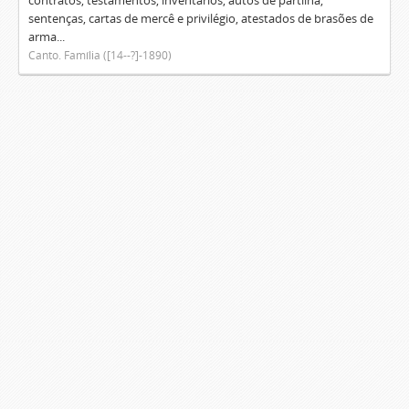
contratos, testamentos, inventários, autos de partilha,
sentenças, cartas de mercê e privilégio, atestados de brasões de
arma...
Canto. Família ([14--?]-1890)