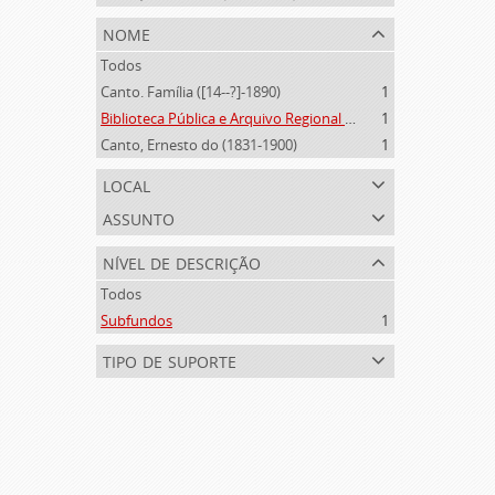
nome
Todos
Canto. Família ([14--?]-1890)
1
Biblioteca Pública e Arquivo Regional de Ponta Delgada (1841- )
1
Canto, Ernesto do (1831-1900)
1
local
assunto
nível de descrição
Todos
Subfundos
1
tipo de suporte