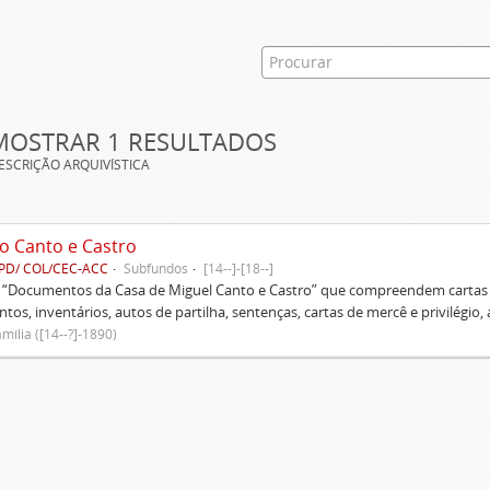
MOSTRAR 1 RESULTADOS
ESCRIÇÃO ARQUIVÍSTICA
o Canto e Castro
PD/ COL/CEC-ACC
Subfundos
[14--]-[18--]
s “Documentos da Casa de Miguel Canto e Castro” que compreendem cartas d
tos, inventários, autos de partilha, sentenças, cartas de mercê e privilégio,
mília ([14--?]-1890)