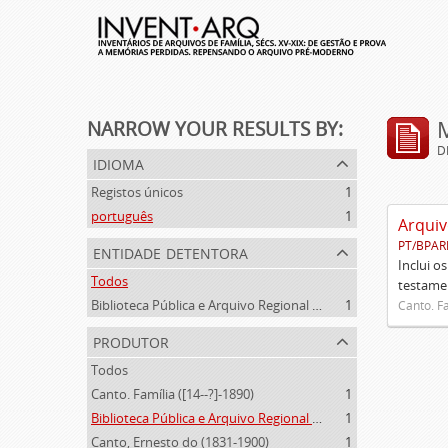
NARROW YOUR RESULTS BY:
D
idioma
Registos únicos
1
português
1
Arquiv
PT/BPAR
entidade detentora
Inclui o
Todos
testamen
Biblioteca Pública e Arquivo Regional de Ponta Delgada
1
Canto. Fa
produtor
Todos
Canto. Família ([14--?]-1890)
1
Biblioteca Pública e Arquivo Regional de Ponta Delgada (1841- )
1
Canto, Ernesto do (1831-1900)
1