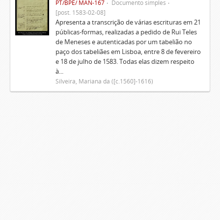
PT/BPE/ MAN-167
Documento simples
[post. 1583-02-08]
Apresenta a transcrição de várias escrituras em 21
públicas-formas, realizadas a pedido de Rui Teles
de Meneses e autenticadas por um tabelião no
paço dos tabeliães em Lisboa, entre 8 de fevereiro
e 18 de julho de 1583. Todas elas dizem respeito
à...
Silveira, Mariana da ([c.1560]-1616)