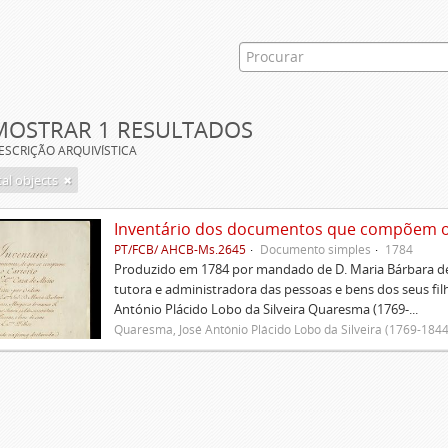
MOSTRAR 1 RESULTADOS
ESCRIÇÃO ARQUIVÍSTICA
tal objects
Inventário dos documentos que compõem o c
PT/FCB/ AHCB-Ms.2645
Documento simples
1784
Produzido em 1784 por mandado de D. Maria Bárbara de
tutora e administradora das pessoas e bens dos seus fi
António Plácido Lobo da Silveira Quaresma (1769-...
Quaresma, José António Plácido Lobo da Silveira (1769-1844