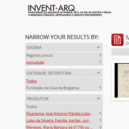
NARROW YOUR RESULTS BY:
D
idioma
Only digi
Registos únicos
1
português
1
entidade detentora
Todos
Fundação da Casa de Bragança
1
produtor
Todos
Quaresma, José António Plácido Lobo da Silveira (1769-1844)
1
Lobo da Silveira. Família, barões, condes e marqueses de Alvito (1475-1910)
1
Meneses, Maria Bárbara de ([1745 ou 1751]-[post. 1784])
1