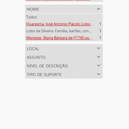
nome
Todos
Quaresma, José António Plácido Lobo da Silveira (1769-1844)
1
Lobo da Silveira. Família, barões, condes e marqueses de Alvito (1475-1910)
1
Meneses, Maria Bárbara de ([1745 ou 1751]-[post. 1784])
1
local
assunto
nível de descrição
tipo de suporte