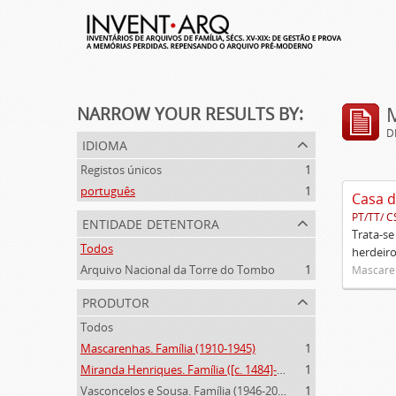
NARROW YOUR RESULTS BY:
D
idioma
Registos únicos
1
português
1
Casa d
PT/TT/ C
entidade detentora
Trata-se
Todos
herdeiro
Arquivo Nacional da Torre do Tombo
1
Mascaren
produtor
Todos
Mascarenhas. Família (1910-1945)
1
Miranda Henriques. Família ([c. 1484]-[c.1745])
1
Vasconcelos e Sousa. Família (1946-2006)
1