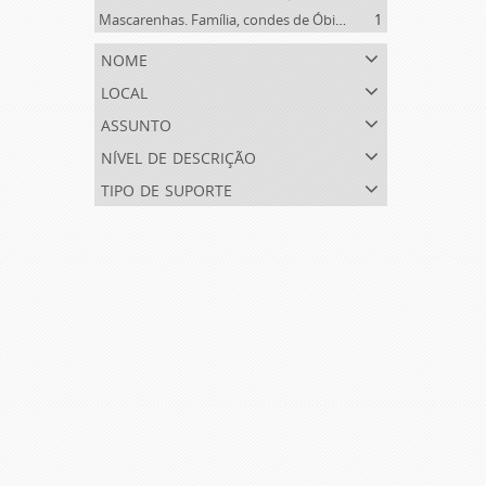
Mascarenhas. Família, condes de Óbidos, Palma e Sabugal (1669-1910)
1
nome
local
assunto
nível de descrição
tipo de suporte