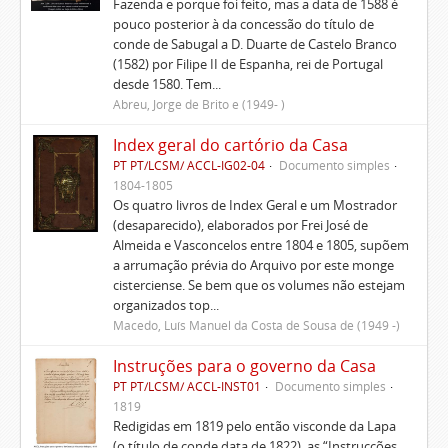
Fazenda e porque foi feito, mas a data de 1588 é
pouco posterior à da concessão do título de
conde de Sabugal a D. Duarte de Castelo Branco
(1582) por Filipe II de Espanha, rei de Portugal
desde 1580. Tem...
Abreu, Jorge de Brito e (1949- )
Index geral do cartório da Casa
PT PT/LCSM/ ACCL-IG02-04
Documento simples
1804-1805
Os quatro livros de Index Geral e um Mostrador
(desaparecido), elaborados por Frei José de
Almeida e Vasconcelos entre 1804 e 1805, supõem
a arrumação prévia do Arquivo por este monge
cisterciense. Se bem que os volumes não estejam
organizados top...
Macedo, Luís Manuel da Costa de Sousa de (1949 -)
Instruções para o governo da Casa
PT PT/LCSM/ ACCL-INST01
Documento simples
1819
Redigidas em 1819 pelo então visconde da Lapa
(o título de conde data de 1822), as “Instrucções