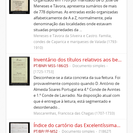
Organizado em 1709 por mandado de D. José de
Meneses e Távora, apresenta sumários de mais
de 778 diplomas. As entradas estão organizadas
alfabeticamente de A a Z, normalmente, pela
denominação das localidades onde estavam
situadas propriedades da ...
Meneses e Távora da Silveira e Castro. Família,
condes de Caparica e marqueses de Valada (1793-
1910)
Inventário dos títulos relativos aos bens pertencentes aos Morgados administrados pelo Conde de Avintes
PT/BNP/ MSS-186/25
Documento simples
[1725-1753]
Desconhece-se a data concreta da sua feitura. Foi
provavelmente composto quando D. António de
Almeida Soares Portugal era 4.º Conde de Avintes
e 1.º Conde de Lavradio. Na disposição atual com
que é entregue à leitura, está segmentado e
desordenado...
Mascarenhas, Francisca das Chagas (1707-1733)
Índice do cartório das Excelentíssimas Casas de Soure
PT/BP/ FF-M52
Documento simples
[1862?]