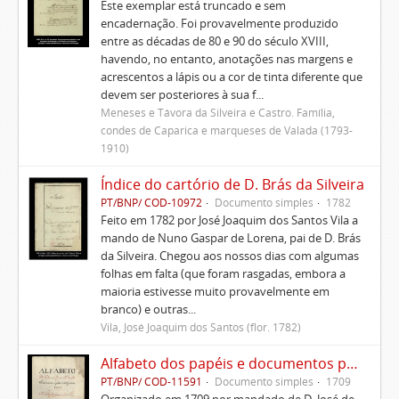
Este exemplar está truncado e sem
encadernação. Foi provavelmente produzido
entre as décadas de 80 e 90 do século XVIII,
havendo, no entanto, anotações nas margens e
acrescentos a lápis ou a cor de tinta diferente que
devem ser posteriores à sua f...
Meneses e Távora da Silveira e Castro. Família,
condes de Caparica e marqueses de Valada (1793-
1910)
Índice do cartório de D. Brás da Silveira
PT/BNP/ COD-10972
Documento simples
1782
Feito em 1782 por José Joaquim dos Santos Vila a
mando de Nuno Gaspar de Lorena, pai de D. Brás
da Silveira. Chegou aos nossos dias com algumas
folhas em falta (que foram rasgadas, embora a
maioria estivesse muito provavelmente em
branco) e outras...
Vila, José Joaquim dos Santos (flor. 1782)
Alfabeto dos papéis e documentos pertencentes à Casa de D. José de Meneses e Távora
PT/BNP/ COD-11591
Documento simples
1709