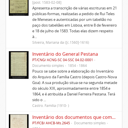
[post. 1583-02-08]
Apresenta a transcrição de várias escrituras em 21
públicas-formas, realizadas a pedido de Rui Teles
de Meneses e autenticadas por um tabelião no
paço dos tabeliães em Lisboa, entre 8 de fevereiro
e 18 de julho de 1583. Todas elas dizem respeito
à...
Silveira, Mariana da ([c.1560]-1616)
Inventário do General Pestana
PT/CNG/ ACNG-SC 04-SSC 04.02-0001
Documento simples
1854 - 1864
Pouco se sabe sobre a elaboração do Inventário
do Arquivo da Família Castro (depois Castro-Nova
Goa). A sua produção situa-se na segunda metade
do século XIX, aproximadamente entre 1854 e
1864, e é atribuída a Daniel Ferreira Pestana. Terá
sido o ...
Castro. Família (1910- )
Inventário dos documentos que compõem o cartório da Casa de Alvito
PT/FCB/ AHCB-Ms.2645
Documento simples