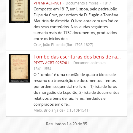
PT/FM/ ACF-IN01
Documento simples
1817
Composto em 1817, em Lisboa, pelo padre João
Filipe da Cruz, por ordem de D. Eugénia Tomásia
Maurícia de Almeida. O livro abre com um índice
dos seus conteúdos. Nas laudas seguintes
sumaria mais de 1752 documentos, produzidos
entre os inícios do s...
Cruz, João Filipe da (flor. 1798-1827)
Tombo das escrituras dos bens de raiz e rendas do morgadio do Esporão e memorial delas
PT/TT/ ACBT-0257/01
Documento simples
1341-1554
O "Tombo" é uma reunião de quatro blocos de
resumo ou transcrição de documentos. Temos,
por ordem sequencial no livro – 1) lista de foros
do morgadio do Esporão; 2) lista de documentos
relativos a bens de raiz livres, herdados e
comprados em dife...
Melo, Briolanja de ([c.1510]-1541)
Resultados 1 a 20 de 35