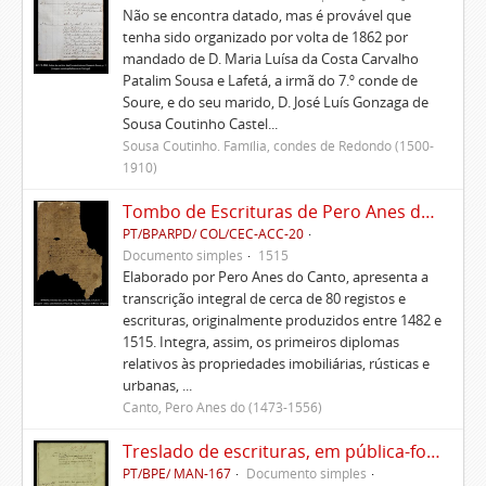
Não se encontra datado, mas é provável que
tenha sido organizado por volta de 1862 por
mandado de D. Maria Luísa da Costa Carvalho
Patalim Sousa e Lafetá, a irmã do 7.º conde de
Soure, e do seu marido, D. José Luís Gonzaga de
Sousa Coutinho Castel...
Sousa Coutinho. Família, condes de Redondo (1500-
1910)
Tombo de Escrituras de Pero Anes do Canto
PT/BPARPD/ COL/CEC-ACC-20
Documento simples
1515
Elaborado por Pero Anes do Canto, apresenta a
transcrição integral de cerca de 80 registos e
escrituras, originalmente produzidos entre 1482 e
1515. Integra, assim, os primeiros diplomas
relativos às propriedades imobiliárias, rústicas e
urbanas, ...
Canto, Pero Anes do (1473-1556)
Treslado de escrituras, em pública-forma, de Rui Teles de Meneses
PT/BPE/ MAN-167
Documento simples