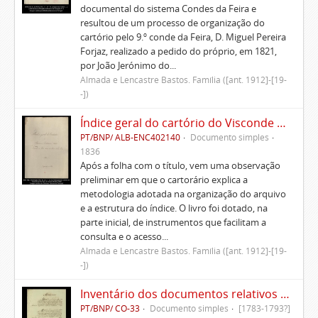
documental do sistema Condes da Feira e
resultou de um processo de organização do
cartório pelo 9.º conde da Feira, D. Miguel Pereira
Forjaz, realizado a pedido do próprio, em 1821,
por João Jerónimo do...
Almada e Lencastre Bastos. Família ([ant. 1912]-[19-
-])
Índice geral do cartório do Visconde de Vila Nova do Souto d'El-Rei
PT/BNP/ ALB-ENC402140
Documento simples
1836
Após a folha com o título, vem uma observação
preliminar em que o cartorário explica a
metodologia adotada na organização do arquivo
e a estrutura do índice. O livro foi dotado, na
parte inicial, de instrumentos que facilitam a
consulta e o acesso...
Almada e Lencastre Bastos. Família ([ant. 1912]-[19-
-])
Inventário dos documentos relativos aos Morgados da Patameira, de Oliveira e de Caparica
PT/BNP/ CO-33
Documento simples
[1783-1793?]