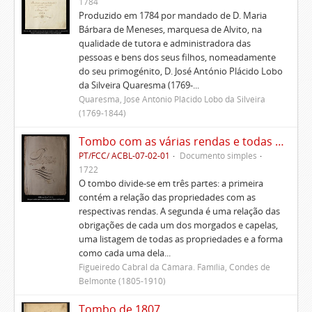
1784
Produzido em 1784 por mandado de D. Maria
Bárbara de Meneses, marquesa de Alvito, na
qualidade de tutora e administradora das
pessoas e bens dos seus filhos, nomeadamente
do seu primogénito, D. José António Plácido Lobo
da Silveira Quaresma (1769-...
Quaresma, José António Plácido Lobo da Silveira
(1769-1844)
Tombo com as várias rendas e todas as fazendas prazos e foros que pertencem a esta casa em que meu pai e senhor Pedro de Figueiredo se achava de posse até seu falecimento.
PT/FCC/ ACBL-07-02-01
Documento simples
1722
O tombo divide-se em três partes: a primeira
contém a relação das propriedades com as
respectivas rendas. A segunda é uma relação das
obrigações de cada um dos morgados e capelas,
uma listagem de todas as propriedades e a forma
como cada uma dela...
Figueiredo Cabral da Câmara. Família, Condes de
Belmonte (1805-1910)
Tombo de 1807