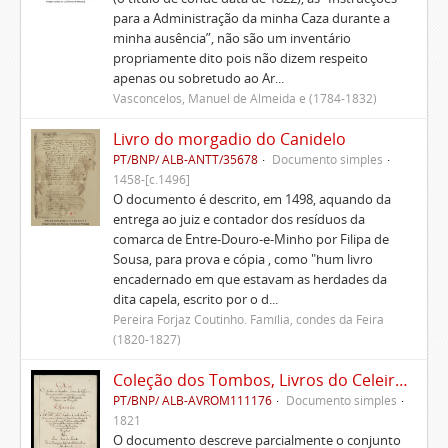
para a Administração da minha Caza durante a
minha ausência”, não são um inventário
propriamente dito pois não dizem respeito
apenas ou sobretudo ao Ar...
Vasconcelos, Manuel de Almeida e (1784-1832)
Livro do morgadio do Canidelo
PT/BNP/ ALB-ANTT/35678
Documento simples
1458-[c.1496]
O documento é descrito, em 1498, aquando da
entrega ao juiz e contador dos resíduos da
comarca de Entre-Douro-e-Minho por Filipa de
Sousa, para prova e cópia , como "hum livro
encadernado em que estavam as herdades da
dita capela, escrito por o d...
Pereira Forjaz Coutinho. Família, condes da Feira
(1820-1827)
Coleção dos Tombos, Livros do Celeiro, Escrituras, Documentos e títulos pertencentes ao Morgado de Freiriz e de Penegate
PT/BNP/ ALB-AVROM111176
Documento simples
1821
O documento descreve parcialmente o conjunto