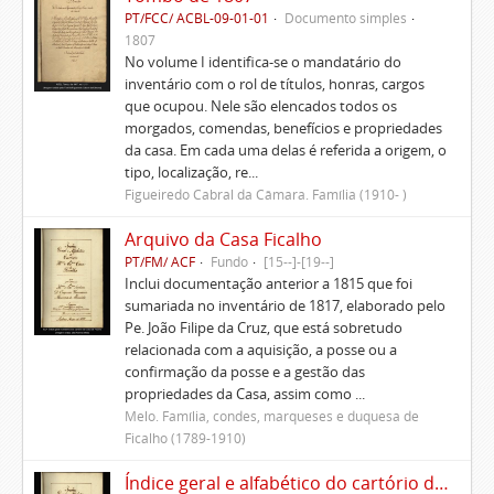
PT/FCC/ ACBL-09-01-01
Documento simples
1807
No volume I identifica-se o mandatário do
inventário com o rol de títulos, honras, cargos
que ocupou. Nele são elencados todos os
morgados, comendas, benefícios e propriedades
da casa. Em cada uma delas é referida a origem, o
tipo, localização, re...
Figueiredo Cabral da Câmara. Família (1910- )
Arquivo da Casa Ficalho
PT/FM/ ACF
Fundo
[15--]-[19--]
Inclui documentação anterior a 1815 que foi
sumariada no inventário de 1817, elaborado pelo
Pe. João Filipe da Cruz, que está sobretudo
relacionada com a aquisição, a posse ou a
confirmação da posse e a gestão das
propriedades da Casa, assim como ...
Melo. Família, condes, marqueses e duquesa de
Ficalho (1789-1910)
Índice geral e alfabético do cartório da Casa de Ficalho