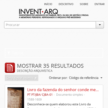
início
descritivo
sobre
entrar
Filtros
MOSTRAR 35 RESULTADOS
DESCRIÇÃO ARQUIVÍSTICA
Ordenar por:
Código de referência
Only digital objects
Livro da fazenda do senhor conde meirinho-mor e rendimento dela e dos seus papeis e outras lembranças
PT PT/JBA/ CJBA-01
Documento simples
1588-1609
Desconhece-se quem elaborou este Livro da