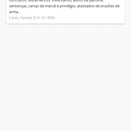
contratos, testamentos, inventários, autos de partilha,
sentenças, cartas de mercê e privilégio, atestados de brasões de
arma...
Canto. Família ([14--?]-1890)