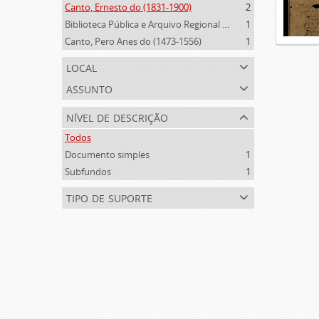
Canto, Ernesto do (1831-1900)
2
Biblioteca Pública e Arquivo Regional de Ponta Delgada (1841- )
1
Canto, Pero Anes do (1473-1556)
1
local
assunto
nível de descrição
Todos
Documento simples
1
Subfundos
1
tipo de suporte