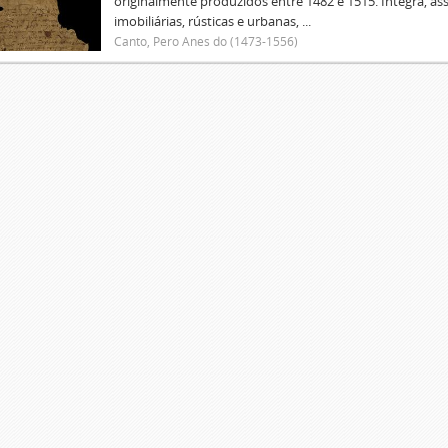
originalmente produzidos entre 1482 e 1515. Integra, as
imobiliárias, rústicas e urbanas, ...
Canto, Pero Anes do (1473-1556)