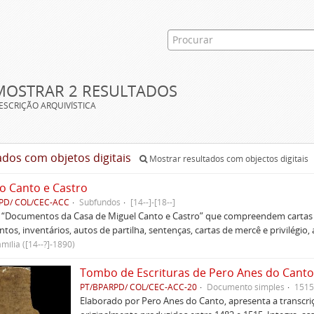
MOSTRAR 2 RESULTADOS
ESCRIÇÃO ARQUIVÍSTICA
ados com objetos digitais
Mostrar resultados com objectos digitais
o Canto e Castro
PD/ COL/CEC-ACC
Subfundos
[14--]-[18--]
s “Documentos da Casa de Miguel Canto e Castro” que compreendem cartas d
tos, inventários, autos de partilha, sentenças, cartas de mercê e privilégio,
mília ([14--?]-1890)
Tombo de Escrituras de Pero Anes do Canto
PT/BPARPD/ COL/CEC-ACC-20
Documento simples
1515
Elaborado por Pero Anes do Canto, apresenta a transcriçã