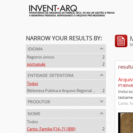
NARROW YOUR RESULTS BY:
D
idioma
Registos únicos
2
português
2
result
entidade detentora
Arquiv
Todos
PT/BPAR
Biblioteca Pública e Arquivo Regional de Ponta Delgada
2
Inclui o
testamen
produtor
Canto. Fa
nome
Todos
Canto. Família ([14--?]-1890)
2