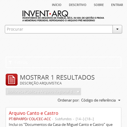
início
descritivo
sobre
entrar
Filtros
MOSTRAR 1 RESULTADOS
DESCRIÇÃO ARQUIVÍSTICA
Biblioteca Pública e Arquivo Regional de Ponta Delgada
Ordenar por:
Código de referência
Arquivo Canto e Castro
PT/BPARPD/ COL/CEC-ACC
Subfundos
[14--]-[18--]
Inclui os “Documentos da Casa de Miguel Canto e Castro” que