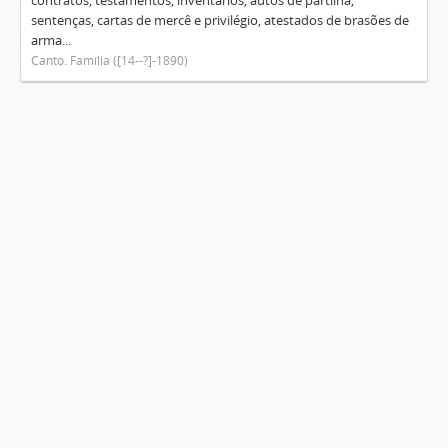
contratos, testamentos, inventários, autos de partilha,
sentenças, cartas de mercê e privilégio, atestados de brasões de
arma...
Canto. Família ([14--?]-1890)