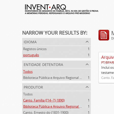
NARROW YOUR RESULTS BY:
D
idioma
Registos únicos
1
português
1
Arquiv
PT/BPAR
entidade detentora
Inclui o
Todos
testamen
Biblioteca Pública e Arquivo Regional de Ponta Delgada
1
Canto. Fa
produtor
Todos
Canto. Família ([14--?]-1890)
1
Biblioteca Pública e Arquivo Regional de Ponta Delgada (1841- )
1
Canto, Ernesto do (1831-1900)
1