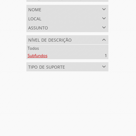
nome
local
assunto
nível de descrição
Todos
Subfundos
1
tipo de suporte