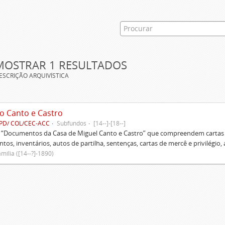
MOSTRAR 1 RESULTADOS
ESCRIÇÃO ARQUIVÍSTICA
o Canto e Castro
PD/ COL/CEC-ACC
Subfundos
[14--]-[18--]
s “Documentos da Casa de Miguel Canto e Castro” que compreendem cartas d
tos, inventários, autos de partilha, sentenças, cartas de mercê e privilégio,
mília ([14--?]-1890)