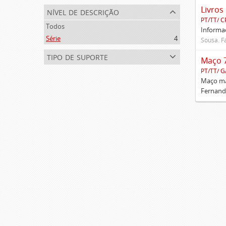
Livros
nível de descrição
PT/TT/ C
Todos
Informaç
Série
4
Sousa. Fa
tipo de suporte
Maço 
PT/TT/ G
Maço mai
Fernando