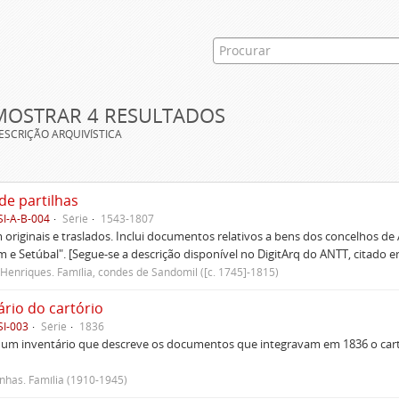
MOSTRAR 4 RESULTADOS
ESCRIÇÃO ARQUIVÍSTICA
de partilhas
SI-A-B-004
Série
1543-1807
originais e traslados. Inclui documentos relativos a bens dos concelhos de
 e Setúbal". [Segue-se a descrição disponível no DigitArq do ANTT, citado e
Henriques. Família, condes de Sandomil ([c. 1745]-1815)
ário do cartório
SI-003
Série
1836
um inventário que descreve os documentos que integravam em 1836 o cartó
has. Família (1910-1945)