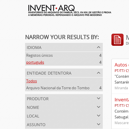
NARROW YOUR RESULTS BY:
D
idioma
Registos únicos
4
português
4
Autos 
PT/TT/ C
entidade detentora
"Contém 
Todos
Santarém
Arquivo Nacional da Torre do Tombo
4
Miranda 
produtor
Invent
nome
PT/TT/ C
Contém 
local
Sabugal.
assunto
Mascaren