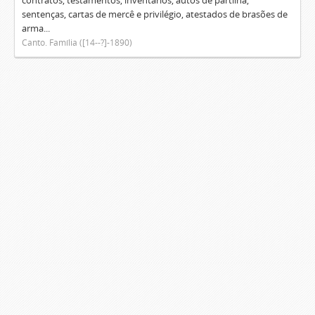
contratos, testamentos, inventários, autos de partilha,
sentenças, cartas de mercê e privilégio, atestados de brasões de
arma...
Canto. Família ([14--?]-1890)