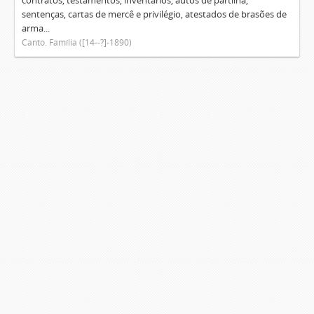
contratos, testamentos, inventários, autos de partilha,
sentenças, cartas de mercê e privilégio, atestados de brasões de
arma...
Canto. Família ([14--?]-1890)